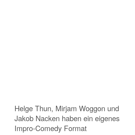
Helge Thun, Mirjam Woggon und
Jakob Nacken haben ein eigenes
Impro-Comedy Format
entwickelt, dass es derzeit in
Reutlingen, Pforzheim, Stuttgart,
Singen, Balingen und Herrenberg
zu sehen gibt!
Bringen Sie Dinge mit, die Sie
schon lange loswerden wollten