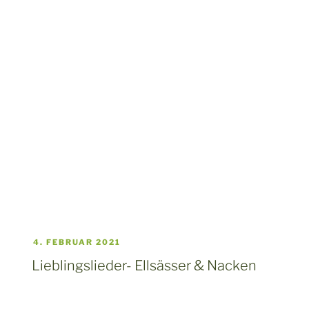
4. FEBRUAR 2021
Lieblingslieder- Ellsässer & Nacken
Ellsässer & Nacken
„Lieblingslieder“
Ein schwungvolles Programm