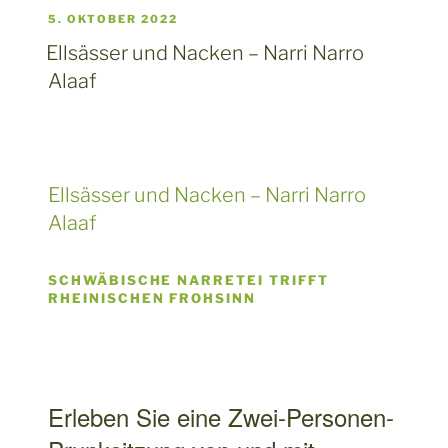
Ellsässer und Nacken – Narri Narro
Alaaf
SCHWÄBISCHE NARRETEI TRIFFT
RHEINISCHEN FROHSINN
Erleben Sie eine Zwei-Personen-
Prunksitzung von und mit
Dietlinde Ellsässer und Jakob
Nacken. Von der Tanzmarie bis
zum Elferrat, von der Büttenrede
bis zu den schönsten
Schunkelmelodien, Ellsässer