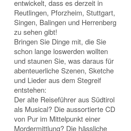
und staunen Sie, was daraus für
abenteuerliche Szenen, Sketche
und Lieder aus dem Stegreif
entstehen:
Der alte Reiseführer aus Südtirol
als Musical? Die aussortierte CD
von Pur im Mittelpunkt einer
Mordermittlung? Die hässliche
Krawatte vom letzten Geburtstag
als Freestyle Rap? Das weiß
niemand vorher! Am wenigsten
die drei Akteure selbst. Jeder
Abend ist anders, aber immer